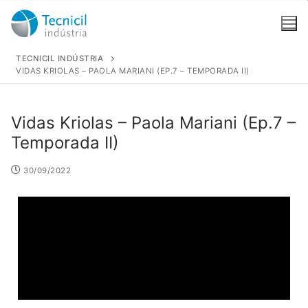
TECNICIL INDÚSTRIA
VIDAS KRIOLAS – PAOLA MARIANI (EP.7 – TEMPORADA II)
Vidas Kriolas – Paola Mariani (Ep.7 –
Temporada II)
A Empresa
30/09/2022
Quem somos
PRODUTOS
Unidade Fabril
TRINDADE
INFORMAÇÃO
Distribuição
TRIN
Qualidade, Ambiente, Segurança Alimentar e
KUL
Segurança no Trabalho
NÔS SABOR