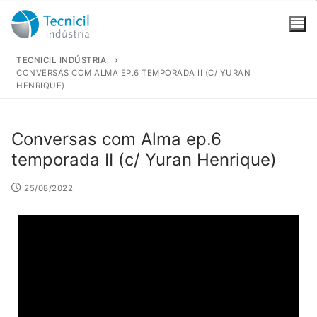
TECNICIL INDÚSTRIA
CONVERSAS COM ALMA EP.6 TEMPORADA II (C/ YURAN
HENRIQUE)
Conversas com Alma ep.6
A Empresa
temporada II (c/ Yuran Henrique)
Quem somos
PRODUTOS
25/08/2022
Unidade Fabril
TRINDADE
INFORMAÇÃO
Distribuição
TRIN
Qualidade, Ambiente, Segurança Alimentar e
KUL
Segurança no Trabalho
NÔS SABOR