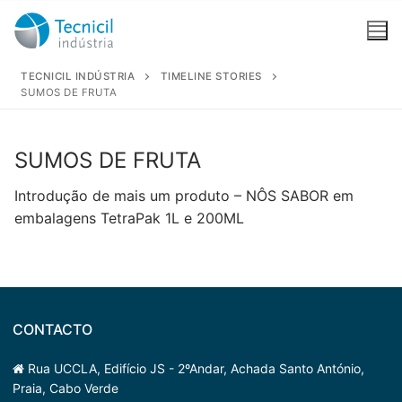
Saltar
para
conteúdo
TECNICIL INDÚSTRIA
TIMELINE STORIES
SUMOS DE FRUTA
Pesquisar
por:
SUMOS DE FRUTA
A Empresa
Introdução de mais um produto – NÔS SABOR em
embalagens TetraPak 1L e 200ML
Quem somos
PRODUTOS
Unidade Fabril
TRINDADE
INFORMAÇÃO
Distribuição
TRIN
CONTACTO
Qualidade, Ambiente, Segurança Alimentar e
KUL
Rua UCCLA, Edifício JS - 2ºAndar, Achada Santo António,
Segurança no Trabalho
Praia, Cabo Verde
NÔS SABOR